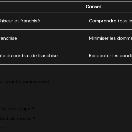
Conseil
hiseur et franchisé
Comprendre tous le
ranchise
Minimiser les domma
rée du contrat de franchise
Respecter les cond
 propriété commerciale
la liste rouge ?
elants inconnus ?
 ?