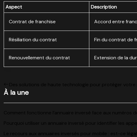
Aspect
Description
Contrat de franchise
Accord entre franc
Résiliation du contrat
Fin du contrat de f
Renouvellement du contrat
Extension de la du
Des solutions de haute technologie pour protéger votre
À la une
Comment fonctionne l’annuaire inversé face aux numéros de 
Pourquoi utiliser un annuaire inversé pour identifier les app
Le recours aux annuaires inversés pour mobile : est-ce légal