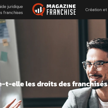
ide juridique
Création et
s franchises
t-elle les droits des franchisés