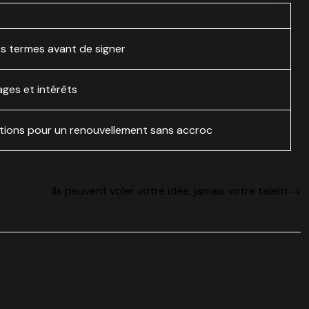
s termes avant de signer
ges et intérêts
itions pour un renouvellement sans accroc
Ils peuvent voler votre idée, jamais votre talent