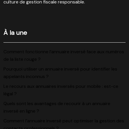
culture de gestion fiscale responsable.
À la une
Comment fonctionne l’annuaire inversé face aux numéros
de la liste rouge ?
Pourquoi utiliser un annuaire inversé pour identifier les
appelants inconnus ?
Le recours aux annuaires inversés pour mobile : est-ce
légal ?
Quels sont les avantages de recourir à un annuaire
inversé en ligne ?
Comment l’annuaire inversé peut optimiser la gestion des
contacts professionnels ?